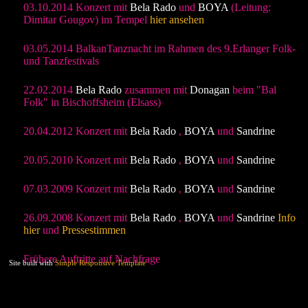
03.10.2014 Konzert mit
Bela Rado
und
BOYA
(Leitung:
Dimitar Gougov) im Tempel
hier ansehen
03.05.2014 BalkanTanznacht im Rahmen des 9.Erlanger Folk-
und Tanzfestivals
22.02.2014
Bela Rado
zusammen mit
Donagan
beim "Bal
Folk" in Bischoffsheim (Elsass)
20.04.2012 Konzert mit
Bela Rado
,
BOYA
und
Sandrine
20.05.2010 Konzert mit
Bela Rado
,
BOYA
und
Sandrine
07.03.2009 Konzert mit
Bela Rado
,
BOYA
und
Sandrine
26.09.2008 Konzert mit
Bela Rado
,
BOYA
und
Sandrine
Info
hier
und
Pressestimmen
Frühere Auftritte auf Nachfrage
Site built with
Simple Responsive Template